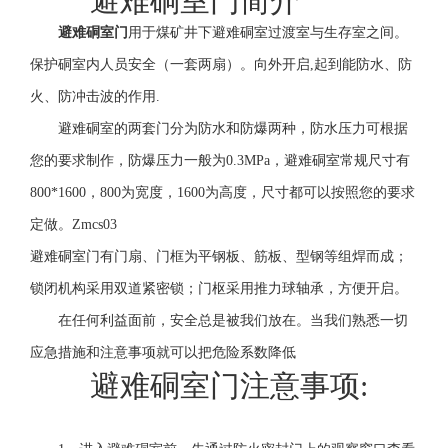
避难硐室门简介
避难硐室门
用于煤矿井下避难硐室过渡室与生存室之间。
保护硐室内人员安全（一套两扇）。向外开启,起到能防水、防
火、防冲击波的作用.
避难硐室的两套门分为防水和防爆两种，防水压力可根据
您的要求制作，防爆压力一般为0.3MPa，避难硐室常规尺寸有
800*1600，800为宽度，1600为高度，尺寸都可以按照您的要求
定做。Zmcs03
避难硐室门有门扇、门框为平钢板、筋板、型钢等组焊而成；
锁闭机构采用双道紧密锁；门枢采用推力球轴承，方便开启。
在任何利益面前，安全总是被我们放在。当我们熟悉一切
应急措施和注意事项就可以把危险系数降低
避难硐室门注意事项: