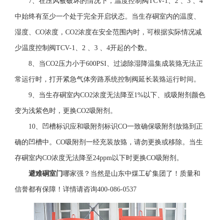
7、在压风被破坏的情况下，温度控制阀TCV-1、2 、3 、4
中始终有至少一个处于完全开启状态。当生存硐室内的温度、
湿度、CO浓度，CO2浓度在安全范围内时，可根据实际情况减
少温度控制阀TCV-1、2 、3 、4开起的个数。
8、当CO2压力小于600PSI、过滤除湿降温集成装臵无法正
常运行时，打开紧急气体旁路系统控制阀延长装臵运行时间。
9、当生存硐室内CO2浓度无法降至1%以下、或吸附剂颜色
变为浅紫色时，更换CO2吸附剂。
10、凹槽标识应和吸附剂标识CO一致确保吸附剂放臵到正
确的凹槽中。CO吸附剂一经充装放臵，请勿更换或移除。当生
存硐室内CO浓度无法降至24ppm以下时更换CO吸附剂。
避难硐室门
哪家强？当然是山东中煤工矿集团了！质量和
信誉都有保障！详情请咨询400-086-0537