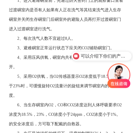
1、进入避难硐室前，先通过防火密封门上的观察窗口查看
过渡硐室内是否有人如果有人正在洗气等其结束洗气进入生存
硐室并关闭生存硐室门后硐室外的避险人员再打开过渡硐室门
进入过渡硐室进行洗气。
2、每次洗气人数不宜超过8人。
3、避难硐室正常运行状态下应关闭CO2辅助硐室门。
可以介绍下你们的产品么？
4、采用压风供氧，硐室内共有4个压风供氧出口均需打
开。
5、采用O2供氧，当O2传感器显示O2浓度低于18.5%或高
于23%时，可缓慢旋转O2流量计的旋钮来调节硐室内的O2浓
度。
6、当生存硐室内O2，CO和CO2浓度达到人体呼吸要求O2
浓度为18.5%，23%，CO浓度小于24ppm，CO2浓度小于1%。
的安全浓度后，方可取下配戴的自救器。