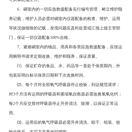
6、硐室内的一切应急救援配备实行编号管理，树立维护颐
养记载，维护人员必需对硐室内仪器配备的检查、维护、运用
等状况做细致的记载，发现问题应及时处置或汇报上级主管部
门，保证一切仪器配备100%合格。
7、避难硐室内的物品、用具和各类应急救援配备，应按运
用阐明书请求定期改换、维护和颐养，保证质量。
⑴、保证贮存的食品、水、药品等一直处于保质期内，外
包装应明白标示保质日期和下次改换时间。
⑵、每个月对全部氧气呼吸器停止校验，到达规范请求；
对3个月没有运用的呼吸器和紧缩氧自救器必需改换氢氧化钙；
每2个月应交替对呼吸器停止升井清洁、除潮，以保证正常运
用。
⑶、运用后的氧气呼吸器必需升井清洗、晾干、组装、校
验合格后，方可下井再放回硐室。