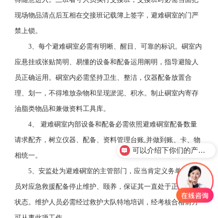
现场物品清点后互相在交接班记载簿上签字，避难硐室的门严
禁上锁。
3、每个避难硐室必需有明晰、醒目、可靠的标识。硐室内
应悬挂或张贴简明、易懂的设备和配备运用阐明，指导避险人
员正确运用。硐室内必需坚持卫生、整洁，仪器配备放置合
理、划一，不得堆放杂物和呈现淤泥、积水。制止硐室内寄存
油脂类物品和兼做资料工具库。
4、 避难硐室内部设备和配备必需依照避难硐室配备数量
请求配齐，树立仪器、配备、资料管理台账,并做到账、卡、物
可以介绍下你们的产品么？
相统一。
5、安监处为避难硐室的主管部门，应当肯定义务单位和人
员对应急救援配备停止维护、颐养，保证其一直处于正常待用
状态。维护人员必需经过救护大队特地培训，经考核合格前方
可从事此项工作。