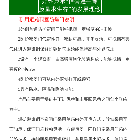
始终秉承"信誉是生命
质量求生存"的发展理念
矿用避难硐室防爆门说明：
1外侧首道防护密闭门能够抵挡一定强度的冲击波
2防护密闭门气密性好，密封可靠，开闭灵活。可抵挡有害
气体进入避难硐保避难硐是气压始终保持高与外界气压
3设有一个观察窗，由高强度钢化玻璃构成，能够抵挡一定
强度的冲击波
4防护密闭门可从内外两侧打开或锁紧
5具有防水、隔温和降噪功能。
产品主要用于煤矿井下进风巷和主要回风巷之间每个联络
巷中。
煤矿避难硐室密闭门采用单扇向外开启方式，转轴采用平
面轴承，保证门扇转动灵活，方便启闭；同样门扇采用门扇内
凹陷技术，接触面采用双道密封，并且采用夹紧技术，使门扇