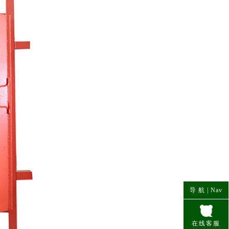
导 航 |
Nav
在线客服