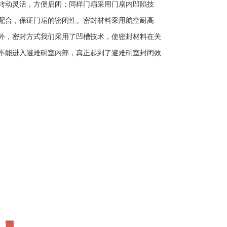
转动灵活，方便启闭；同样门扇采用门扇内凹陷技
配合，保证门扇的密闭性。密封材料采用航空耐高
外，密封方式我们采用了凹槽技术，使密封材料在关
不能进入避难硐室内部，真正起到了避难硐室封闭效
避难硐室门
防护密闭