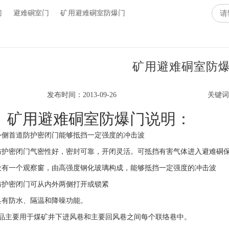
门
避难硐室门
矿用避难硐室防爆门
矿用避难硐室防
发布时间：2013-09-26
关键
矿用避难硐室防爆门说明：
外侧首道防护密闭门能够抵挡一定强度的冲击波
防护密闭门气密性好，密封可靠，开闭灵活。可抵挡有害气体进入避难硐
设有一个观察窗，由高强度钢化玻璃构成，能够抵挡一定强度的冲击波
防护密闭门可从内外两侧打开或锁紧
具有防水、隔温和降噪功能。
品主要用于煤矿井下进风巷和主要回风巷之间每个联络巷中。