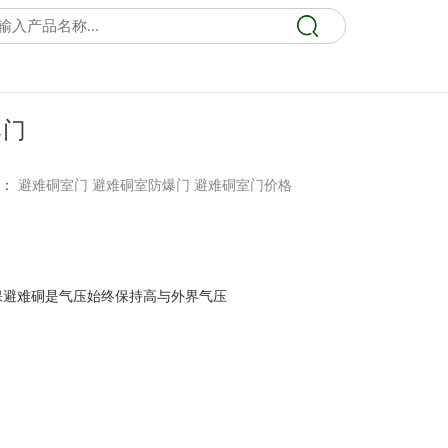
爆门
词：
避难硐室门
避难硐室防爆门
避难硐室门价格
保避难硐是气压始终保持高与外界气压