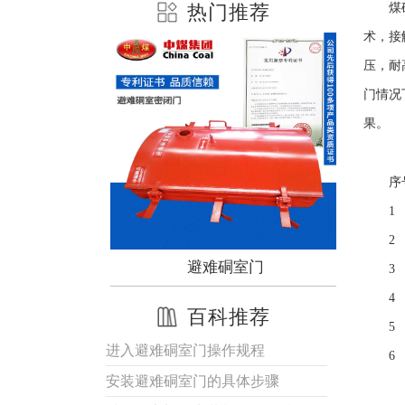
热门推荐
煤
术，接
压，耐
门情况
果。
序
1 
2 
0-12避难硐室门
避难硐室门
避
3 
4 
百科推荐
5 
进入避难硐室门操作规程
6 
安装避难硐室门的具体步骤