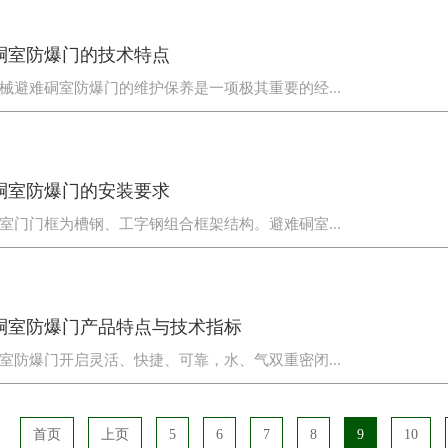
硐室防爆门的技术特点
械避难硐室防爆门的维护保养是一项极其重要的经...
硐室防爆门的安装要求
室门门框为槽钢、工字钢组合框架结构。避难硐室...
硐室防爆门产品特点与技术指标
室防爆门开启灵活、快捷、可靠，水、气双重密闭...
首页
上页
5
6
7
8
9
10