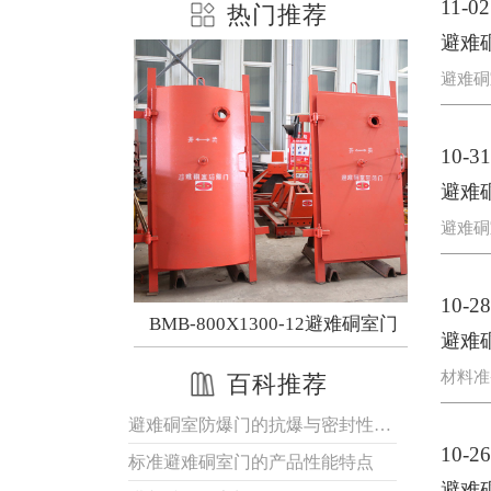
11-02
热门推荐
避难
避难硐
10-31
避难
避难硐
10-28
300-12避难硐室门
避难硐室门
避难
材料准
百科推荐
避难硐室防爆门的抗爆与密封性能优势
10-26
标准避难硐室门的产品性能特点
避难