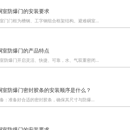
硐室防爆门的安装要求
室门门框为槽钢、工字钢组合框架结构。避难硐室...
硐室防爆门的产品特点
室防爆门开启灵活、快捷、可靠，水、气双重密闭...
避难硐室用气幕隔绝装置
新型矿用避难硐室防爆门
硐室防爆门密封胶条的安装顺序是什么？
备：准备好合适的密封胶条，确保其尺寸与防爆...
硐室防爆门的安装要求