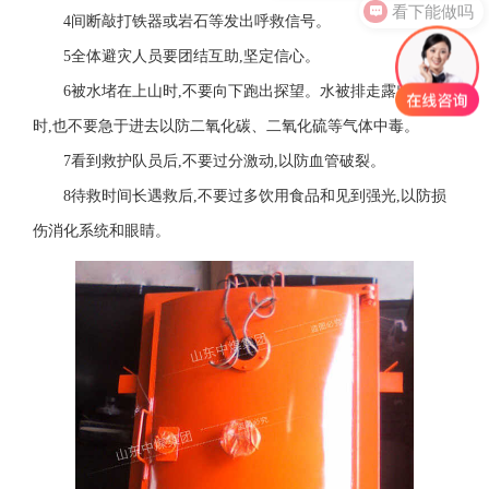
看下能做吗
4间断敲打铁器或岩石等发出呼救信号。
5全体避灾人员要团结互助,坚定信心。
6被水堵在上山时,不要向下跑出探望。水被排走露出棚顶
时,也不要急于进去以防二氧化碳、二氧化硫等气体中毒。
7看到救护队员后,不要过分激动,以防血管破裂。
8待救时间长遇救后,不要过多饮用食品和见到强光,以防损
伤消化系统和眼睛。