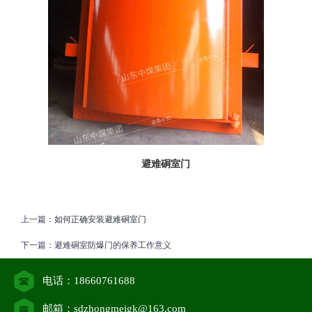
避难硐室门
上一篇：
如何正确安装避难硐室门
下一篇：
避难硐室防爆门的保养工作意义
电话：18660761688
邮箱：sdzhongmeigk@163.com