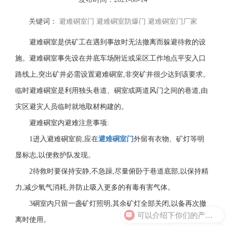
关键词：
避难硐室门
避难硐室防爆门
避难硐室门厂家
避难硐室是供矿工在遇到事故时无法撤离而躲避待救的设
施。避难硐室事先设在井底车场附近或采区工作地点平安入口
路线上,突出矿井必需设置避难硐室,非突矿井很少达到该要求。
临时避难硐室是利用独头巷道、硐室或两道风门之间的巷道,由
灾区避灾人员临时就地取材构建的。
避难硐室内避难注意事项:
1进入避难硐室前,应在
避难硐室门
外留有衣物、矿灯等明
显标志,以便救护队发现。
2待救时要保持安静,不急躁,尽量俯卧于巷道底部,以保持精
力,减少氧气消耗,并防止吸入更多的有毒有害气体。
3硐室内只留一盏矿灯照明,其余矿灯全部关闭,以备再次撤
可以介绍下你们的产品么？
离时使用。