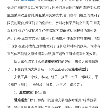
保证门扇转动灵活,方便启闭；同样门扇采用门扇内凹陷技术,接
触面采用双道密封,并且采用夹紧技术,使门扇与门框之间做到了
限度的配合,保证门扇的密闭性。密封材料采用航空耐高压,耐高
温材料,保证在煤矿发生任何情况下,都能够达到很好的密封效
果。此外,密封方式我们采用了凹槽技术,使密封材料在关门情况
下,保护在密封槽内,这样也做到了保护密封材料的效果。保障有
害气体不能进入避难硐室内部,真正起到了避难硐室封闭效果。
给大家介绍了那么多
避难硐室门
的好处，想必大家都知道
了，下面我就为大家介绍一下怎么正确安装
避难硐室门
：
安装工具：小线、木楔、锤子、扳手、钳子、螺丝刀、手
拉葫芦（3吨）、拖线板、线坠、水平尺、钢尺等；
1、
避难硐室门
的运输
避难硐室门
外门和内门的运输安装地点时采用3吨手拉葫
芦，通过吊装从专用运输工具上卸下。运输中要防止破坏或碰