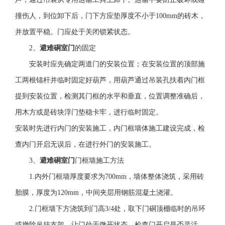
撞伤人，到位卸下后，门下方应垫厚度不小于100mm的砖木，
并放置平稳。门应处于关闭锁紧状态。
2、
避难硐室门
的固定
安装时应先确定两道门的安装位置；在安装位置的顶部施
工两根锚杆并临时固定好葫芦，用葫芦通过吊装孔扶着内门框
提到安装位置，检测其门框的水平和垂直，位置调整准确后，
用木方或是砖块浮门垫稳卡牢，进行临时固定。
安装时先进行内门的安装施工，内门框墙体施工建设完成，检
查内门开启无误后，在进行外门的安装施工。
3、
避难硐室门
门框墙施工方法
1.内外门框墙厚度要求为700mm，墙体整体浇筑，采用砖
胎膜，厚度为120mm，中间夹层用钢筋混凝土浇灌。
2.门框墙下方浇筑到门高3/4处，取下门硐顶棚临时的吊环
或撤除吊挂支架，让门处于微开状态，检查门开启是否灵活、