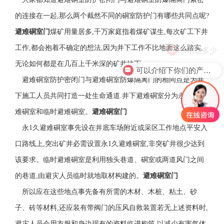
的连接在一起,那么两个截然不同的硐室防护门有哪些共同点呢?
避难硐室门
煤矿用量居多,千万家庭指着煤矿谋生,每次矿工下井
工作,都会抱着不确定的想法,因为井下工作不比地面这么踏实,
价格是多少
无论如何都是在几百上千米深的矿井地下.
可以介绍下你们的产品么？
避难硐室防护密闭门与避难硐室防爆隔离门的相同点是为井
下施工人员共同打造一处生命通道.井下避难硐室分为永1久避
难硐室和临时避难硐室。
避难硐室门
永1久避难硐室事先设在井底车场附近或采区工作地点平安入
口路线上,突出矿井必需设置永1久避难硐室,非突矿井很少达到
该要求。临时避难硐室是利用独头巷道、硐室或两道风门之间
的巷道,由避灾人员临时就地取材构建的。
避难硐室门
所以应在这些地点事先备有所需的木材、木桩、粘土、砂
子、砖等材料,还应装有带阀门的压风自救装置若无上述资料时,
避灾人员会用衣服和身边现有的资料临进构筑,以减少有害气体