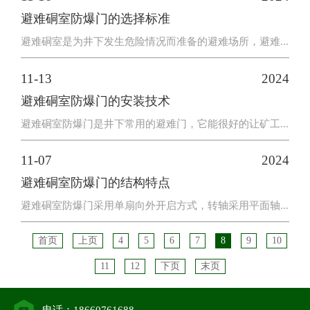
避难硐室防爆门的选择标准
避难硐室是为井下发生危险情况而准备的避难场所，避难...
11-13
2024
避难硐室防爆门的安装技术
避难硐室防爆门是井下常用的避难门，它能很好的让矿工...
11-07
2024
避难硐室防爆门的结构特点
避难硐室防爆门采用单扇向外开启方式，转轴采用平面轴...
首页
上页
4
5
6
7
8
9
10
11
12
下页
末页