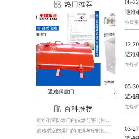
08-22
热门推荐
避难
检查密
12-20
避难
在煤矿
05-30
室门
避难硐室用气幕隔绝装置
新
避难
在煤矿
百科推荐
避难硐室防爆门的抗爆与密封性能优势解析
03-27
避难硐室防爆门的抗爆与密封性能优势解析
避难