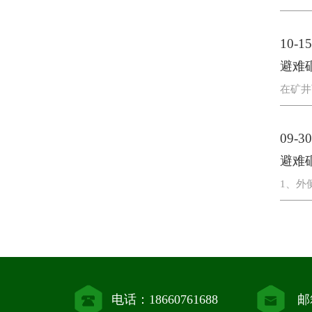
10-15
避难
在矿井
09-30
避难
1、外
电话：18660761688
邮箱