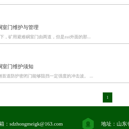
硐室门维护与管理
下，矿用避难硐室门由两道，但是zui外面的那...
硐室门维护须知
侧首道防护密闭门能够阻挡一定强度的冲击波。 ...
1
：sdzhongmeigk@163.com
地址：山东