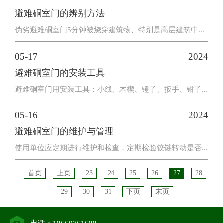
避难硐室门的辨别方法
伪劣避难硐室门5分钟被烧穿建筑物、特别是高层建筑中...
05-17
2024
避难硐室门的安装工具
避难硐室门用安装工具：小线、木楔、锤子、扳手、钳子...
05-16
2024
避难硐室门的维护与管理
使用单位应定期进行维护和检查，定期检验铰链转动是否...
首页
上页
23
24
25
26
27
28
29
30
31
下页
末页