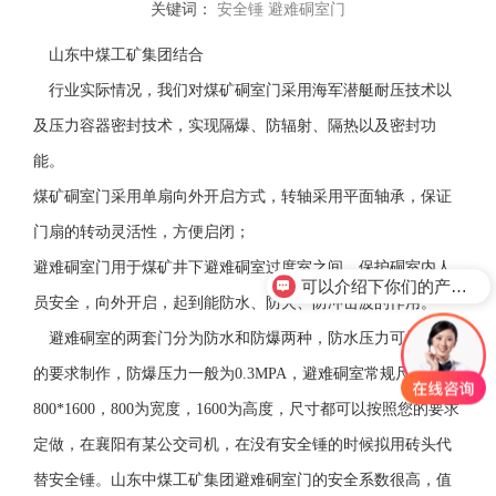
关键词：
安全锤
避难硐室门
山东中煤工矿集团结合
行业实际情况，我们对煤矿硐室门采用海军潜艇耐压技术以
及压力容器密封技术，实现隔爆、防辐射、隔热以及密封功
能。
煤矿硐室门采用单扇向外开启方式，转轴采用平面轴承，保证
门扇的转动灵活性，方便启闭；
避难硐室门用于煤矿井下避难硐室过度室之间。保护硐室内人
可以介绍下你们的产品么？
员安全，向外开启，起到能防水、防火、防冲击波的作用。
避难硐室的两套门分为防水和防爆两种，防水压力可根据您
的要求制作，防爆压力一般为0.3MPA，避难硐室常规尺寸有
800*1600，800为宽度，1600为高度，尺寸都可以按照您的要求
定做，在襄阳有某公交司机，在没有安全锤的时候拟用砖头代
替安全锤。山东中煤工矿集团避难硐室门的安全系数很高，值