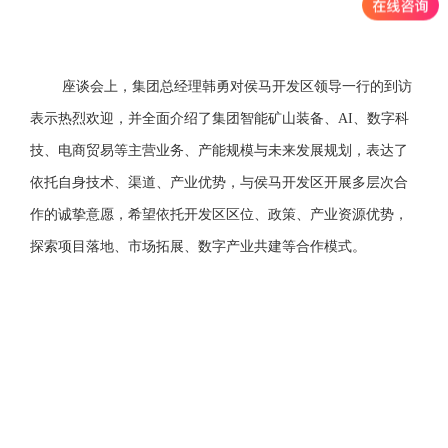
座谈会上，集团总经理韩勇对侯马开发区领导一行的到访
表示热烈欢迎，并全面介绍了集团智能矿山装备、AI、数字科
技、电商贸易等主营业务、产能规模与未来发展规划，表达了
依托自身技术、渠道、产业优势，与侯马开发区开展多层次合
作的诚挚意愿，希望依托开发区区位、政策、产业资源优势，
探索项目落地、市场拓展、数字产业共建等合作模式。