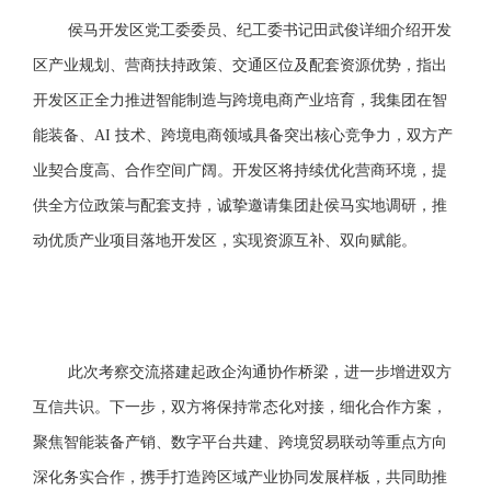
侯马开发区党工委委员、纪工委书记田武俊详细介绍开发
区产业规划、营商扶持政策、交通区位及配套资源优势，指出
开发区正全力推进智能制造与跨境电商
产业培育，我集团在智
能装备、
AI 技术、跨境电商领域具备突出核心竞争力，双方产
业契合度高、合作空间广阔。开发区将持续优化营商环境，提
供全方位政策与配套支持，诚挚邀请集团赴侯马实地调研，推
动优质产业项目落地开发区，实现资源互补、双向赋能。
此次考察交流搭建起政企沟通协作桥梁，进一步增进双方
互信共识。下一步，双方将保持常态化对接，细化合作方案，
聚焦智能装备产销、数字平台共建、跨境贸易联动等重点方向
深化务实合作，携手打造跨区域产业协同发展样板，共同助推