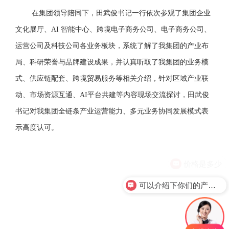
在集团领导陪同下，田武俊书记一行依次参观了
集团企业
文化展厅、
AI 智能中心、跨境电子商务公司、电子商务公司、
运营公司及科技公司各业务板块
，系统了解了我集团的产业布
局、科研荣誉与品牌建设成果，并认真听取了我集团的业务模
式、供应链配套、跨境贸易服务等相关介绍，针对区域产业联
动、市场资源互通、AI平台共建等内容现场交流探讨，田武俊
书记对我集团全链条产业运营能力、多元业务协同发展模式表
示高度认可。
价格是多少
可以介绍下你们的产品么？