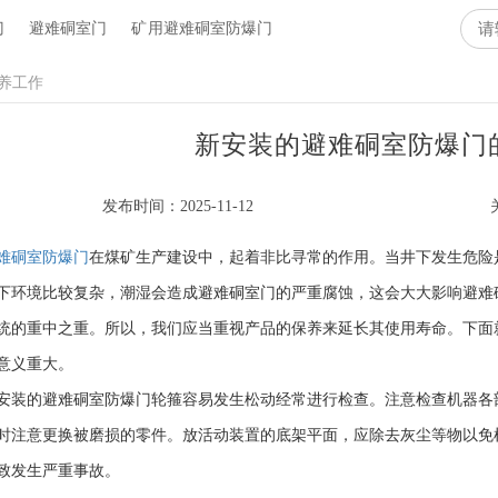
门
避难硐室门
矿用避难硐室防爆门
保养工作
新安装的避难硐室防爆门
发布时间：2025-11-12
难硐室防爆门
在煤矿生产建设中，起着非比寻常的作用。当井下发生危险
下环境比较复杂，潮湿会造成避难硐室门的严重腐蚀，这会大大影响避难
统的重中之重。所以，我们应当重视产品的保养来延长其使用寿命。下面
意义重大。
安装的避难硐室防爆门轮箍容易发生松动经常进行检查。注意检查机器各
时注意更换被磨损的零件。放活动装置的底架平面，应除去灰尘等物以免
致发生严重事故。