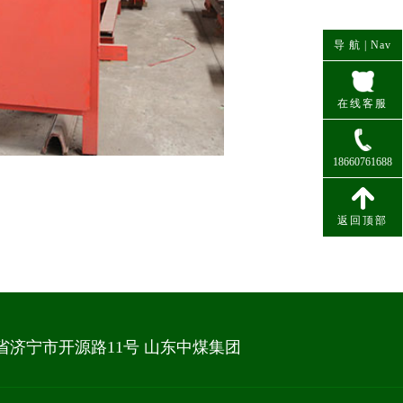
导 航 |
Nav
在线客服
18660761688
联系电话
返回顶部
省济宁市开源路11号 山东中煤集团