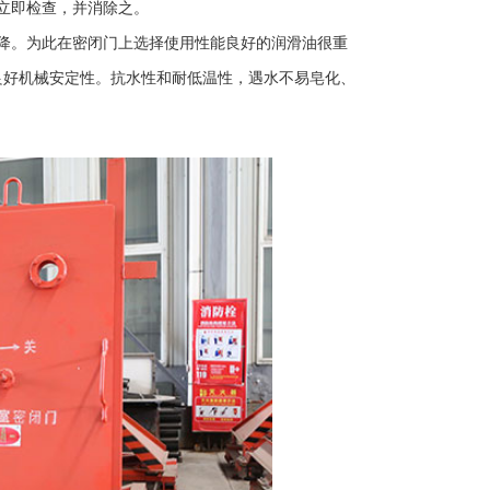
立即检查，并消除之。
降。为此在密闭门上选择使用性能良好的润滑油很重
良好机械安定性。抗水性和耐低温性，遇水不易皂化、
硐室防爆门
BMB-800X1300-