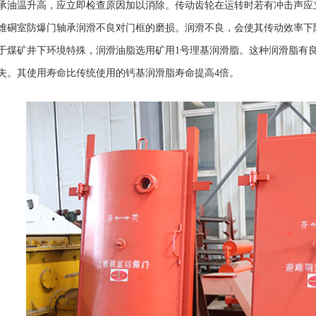
承油温升高，应立即检查原因加以消除。传动齿轮在运转时若有冲击声应
难硐室防爆门轴承润滑不良对门框的磨损。润滑不良，会使其传动效率下
于煤矿井下环境特殊，润滑油脂选用矿用1号理基润滑脂。这种润滑脂有
失。其使用寿命比传统使用的钙基润滑脂寿命提高4倍。
避难硐室门
矿用避难硐室防爆门