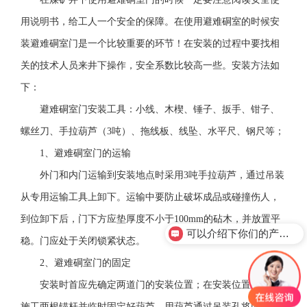
用说明书，给工人一个安全的保障。在使用避难硐室的时候安
装避难硐室门是一个比较重要的环节！在安装的过程中要找相
关的技术人员来井下操作，安全系数比较高一些。安装方法如
下：
避难硐室门安装工具：小线、木楔、锤子、扳手、钳子、
螺丝刀、手拉葫芦（3吨）、拖线板、线坠、水平尺、钢尺等；
1、避难硐室门的运输
外门和内门运输到安装地点时采用3吨手拉葫芦，通过吊装
从专用运输工具上卸下。运输中要防止破坏成品或碰撞伤人，
到位卸下后，门下方应垫厚度不小于100mm的砧木，并放置平
可以介绍下你们的产品么？
稳。门应处于关闭锁紧状态。
2、避难硐室门的固定
安装时首应先确定两道门的安装位置；在安装位置的顶部
施工两根锚杆并临时固定好葫芦，用葫芦通过吊装孔将内门框