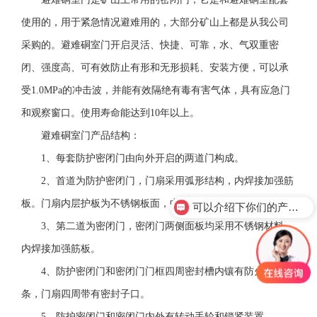
使用的，用于紧急情况避难用的，大部分矿山上都是从我公司
采购的。避难硐室门开启灵活、快捷、可靠，水、气双重密
闭、强度高、可有效防止有形和无形损耗、安装方便，可以承
受1.0MPa的冲击波，并能有效隔绝有毒有害气体，具有应急门
和观察窗口。使用寿命能达到10年以上。
避难硐室门产品结构：
1、每套防护密闭门由向外开启的两道门构成。
2、首道为防护密闭门，门扇采用弧形结构，内焊接加强筋
板。门扇内层护板为不锈钢板面，中间夹有石棉保温层。
可以介绍下你们的产品么？
3、第二道为密闭门，密闭门两侧面板均采用不锈钢材料，
内焊接加强筋板。
4、防护密闭门和密闭门门框四周密封槽内镶有防火密封
条，门扇四周带有密封子口。
5、防护密闭门和密闭门内外有转动手轮和锁紧装置。