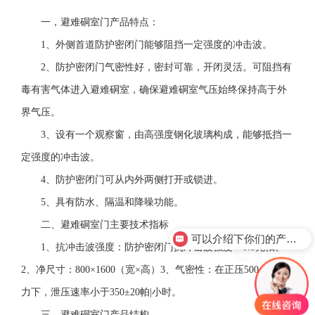
一，避难硐室门产品特点：
1、外侧首道防护密闭门能够阻挡一定强度的冲击波。
2、防护密闭门气密性好，密封可靠，开闭灵活。可阻挡有
毒有害气体进入避难硐室，确保避难硐室气压始终保持高于外
界气压。
3、设有一个观察窗，由高强度钢化玻璃构成，能够抵挡一
定强度的冲击波。
4、防护密闭门可从内外两侧打开或锁进。
5、具有防水、隔温和降噪功能。
二、避难硐室门主要技术指标
可以介绍下你们的产品么？
1、抗冲击波强度：防护密闭门抗冲击波强度＞0.3兆帕。
看下能做吗
2、净尺寸：800×1600（宽×高）3、气密性：在正压500±20帕压
力下，泄压速率小于350±20帕|小时。
三、避难硐室门产品结构