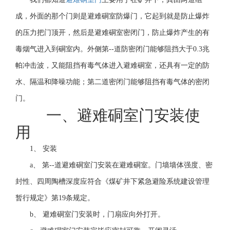
成，外面的那个门则是避难硐室防爆门，它起到就是防止爆炸
的压力把门顶开，然后是避难硐室密闭门，防止爆炸产生的有
毒烟气进入到硐室内。外侧第--道防密闭门能够阻挡大于0.3兆
帕冲击波，又能阻挡有毒气体进入避难硐室，还具有一定的防
水、隔温和降噪功能；第二道密闭门能够阻挡有毒气体的密闭
门。
一、避难硐室门安装使
用
1、 安装
a、 第--道避难硐室门安装在避难硐室。门墙墙体强度、密
封性、四周陶槽深度应符合《煤矿井下紧急避险系统建设管理
暂行规定》第19条规定。
b、 避难硐室门安装时，门扇应向外打开。