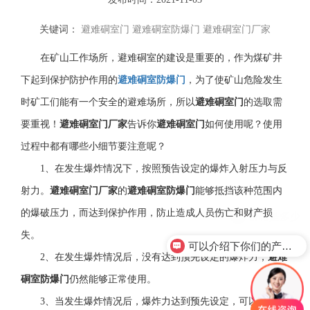
关键词：
避难硐室门
避难硐室防爆门
避难硐室门厂家
在矿山工作场所，避难硐室的建设是重要的，
作为煤矿井
下起到保护防护作用的
避难硐室防爆门
，为了使矿山危险发生
时矿工们能有一个安全的避难场所，所以
避难硐室门
的选取需
要重视！
避难硐室门厂家
告诉你
避难硐室门
如何使用呢？使用
过程中都有哪些小细节要注意呢？
1、在发生爆炸情况下，按照预告设定的爆炸入射压力与反
射力。
避难硐室门
厂家
的
避难硐室防爆门
能够抵挡该种范围内
的爆破压力，而达到保护作用，防止造成人员伤亡和财产损
失。
可以介绍下你们的产品么？
2、在发生爆炸情况后，没有达到预先设定的爆炸力，
避难
硐室防爆门
仍然能够正常使用。
3、当发生爆炸情况后，爆炸力达到预先设定，可以发生变