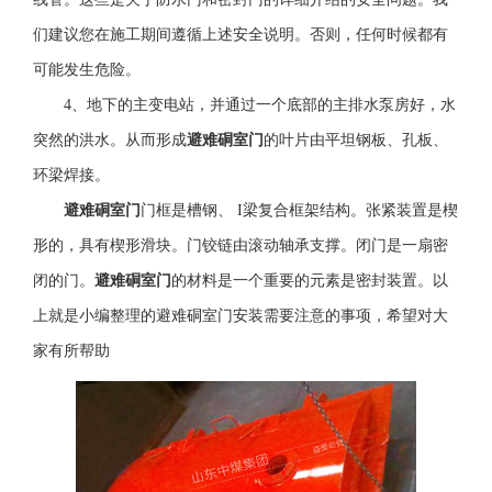
们建议您在施工期间遵循上述安全说明。否则，任何时候都有
可能发生危险。
4、地下的主变电站，并通过一个底部的主排水泵房好，水
突然的洪水。从而形成
避难硐室门
的叶片由平坦钢板、孔板、
环梁焊接。
避难硐室门
门框是槽钢、 I梁复合框架结构。张紧装置是楔
形的，具有楔形滑块。门铰链由滚动轴承支撑。闭门是一扇密
闭的门。
避难硐室门
的材料是一个重要的元素是密封装置。以
上就是小编整理的避难硐室门安装需要注意的事项，希望对大
家有所帮助