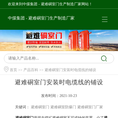
欢迎来到中煤集团 - 避难硐室门生产制造厂家网站！
中煤集团 - 避难硐室门生产制造厂家
首页
>>
产品百科
>> 避难硐室门安装时电缆线的铺设
避难硐室门安装时电缆线的铺设
发布时间：2021-10-23
关键词：
避难硐室门
避难硐室防爆门
避难硐室门厂家
避难硐室门
是现在煤矿避难硐室不可或缺的装置，少了
避