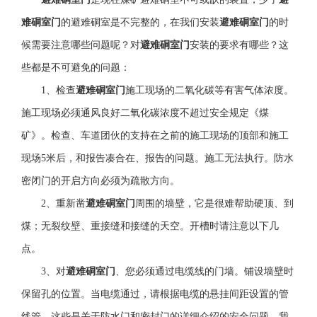
难硐室门
的避难硐室是不完整的，在我们安装
避难硐室门
的时
候需要注意哪些问题呢？对
避难硐室门
安装的要求有哪些？这
些都是不可避免的问题：
1、检查
避难硐室门
施工现场的二氧化碳等有害气体浓度。
施工现场必须通风良好二氧化碳浓度不超过安全规定《煤
矿》。检查、车道团伙的支持在之前的施工现场的顶部和施工
现场5米后，和报告凑合在、报告的问题。施工无法执行。防水
密闭门的开启方向必须为疏散方向。
2、重新凿
避难硐室门
周围的墙壁，它是很难帮助硬顶、到
煤；无裂纹壁、重接缝和接缝的天空。开槽时请注意以下几
点。
3、对
避难硐室门
、您必须通过电缆线的门墙。铺设墙壁时
保留孔的位置。当电缆通过，请根据电缆的悬挂间距设置的管
线管。这些是关于防水门和密封门的详细介绍的安全问题。我