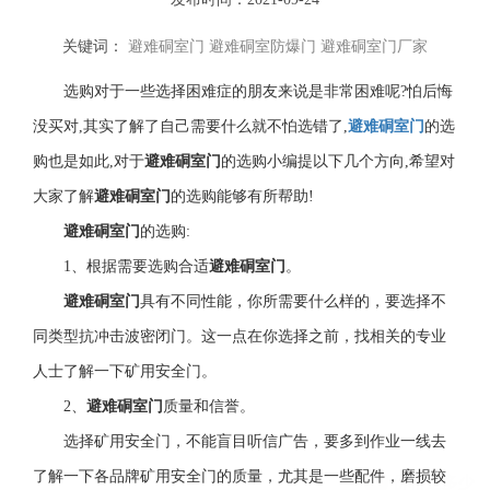
关键词：
避难硐室门
避难硐室防爆门
避难硐室门厂家
选购对于一些选择困难症的朋友来说是非常困难呢
?怕后悔
没买对,其实了解了自己需要什么就不怕选错了,
避难硐室门
的选
购也是如此
,对于
避难硐室门
的选购小编提以下几个方向
,希望对
大家了解
避难硐室门
的选购能够有所帮助
!
避难硐室门
的选购
:
1、根据需要选购合适
避难硐室门
。
避难硐室门
具有不同性能，你所需要什么样的，要选择不
同类型抗冲击波密闭门。这一点在你选择之前，找相关的专业
人士了解一下矿用安全门。
2、
避难硐室门
质量和信誉。
选择矿用安全门，不能盲目听信广告，要多到作业一线去
了解一下各品牌矿用安全门的质量，尤其是一些配件，磨损较