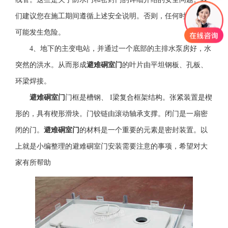
们建议您在施工期间遵循上述安全说明。否则，任何时候都有
可能发生危险。
4、地下的主变电站，并通过一个底部的主排水泵房好，水
突然的洪水。从而形成
避难硐室门
的叶片由平坦钢板、孔板、
环梁焊接。
避难硐室门
门框是槽钢、 I梁复合框架结构。张紧装置是楔
形的，具有楔形滑块。门铰链由滚动轴承支撑。闭门是一扇密
闭的门。
避难硐室门
的材料是一个重要的元素是密封装置。以
上就是小编整理的避难硐室门安装需要注意的事项，希望对大
家有所帮助