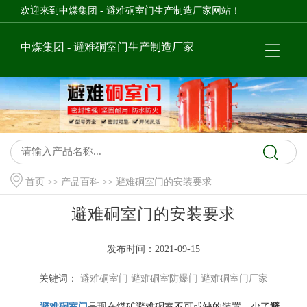
欢迎来到中煤集团 - 避难硐室门生产制造厂家网站！
中煤集团 - 避难硐室门生产制造厂家
首页
>>
产品百科
>> 避难硐室门的安装要求
避难硐室门的安装要求
发布时间：2021-09-15
关键词：
避难硐室门
避难硐室防爆门
避难硐室门厂家
避难硐室门
是现在煤矿避难硐室不可或缺的装置，少了
避