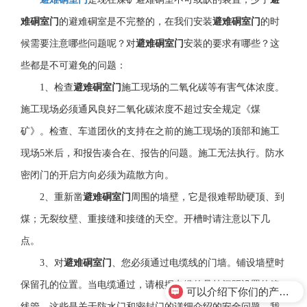
难硐室门
的避难硐室是不完整的，在我们安装
避难硐室门
的时
候需要注意哪些问题呢？对
避难硐室门
安装的要求有哪些？这
些都是不可避免的问题：
1、检查
避难硐室门
施工现场的二氧化碳等有害气体浓度。
施工现场必须通风良好二氧化碳浓度不超过安全规定《煤
矿》。检查、车道团伙的支持在之前的施工现场的顶部和施工
现场5米后，和报告凑合在、报告的问题。施工无法执行。防水
密闭门的开启方向必须为疏散方向。
2、重新凿
避难硐室门
周围的墙壁，它是很难帮助硬顶、到
煤；无裂纹壁、重接缝和接缝的天空。开槽时请注意以下几
点。
3、对
避难硐室门
、您必须通过电缆线的门墙。铺设墙壁时
保留孔的位置。当电缆通过，请根据电缆的悬挂间距设置的管
可以介绍下你们的产品么？
线管。这些是关于防水门和密封门的详细介绍的安全问题。我