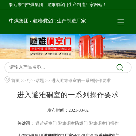
欢迎来到中煤集团 - 避难硐室门生产制造厂家网站！
中煤集团 - 避难硐室门生产制造厂家
首页
>>
行业话题
>> 进入避难硐室的一系列操作要求
进入避难硐室的一系列操作要求
发布时间：2021-03-02
关键词：
避难硐室门
避难硐室防爆门
避难硐室门操作
山东中煤集团
避难硐室门厂家
长期供应各类
避难硐室门
，