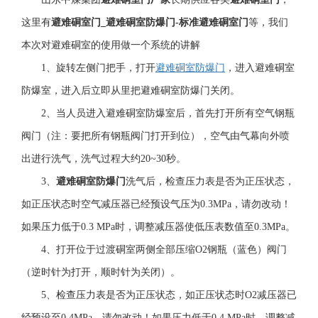
这里有
避难硐室门
_
避难硐室防爆门
-
标准避难硐室门
等，我们
本次对避难硐室的使用做一个系统的讲解
1、旋转左侧门把手，打开
避难硐室防爆门
，进入避难硐室
防爆室，进入后立即从里把避难硐室防爆门关闭。
2、当人员进入避难硐室防爆室后，首先打开所有空气钢瓶
阀门（注：要把所有钢瓶阀门打开到位），空气由气幕向外喷
出进行洗气，洗气过程大约20~30秒。
3、
避难硐室防爆门
洗气后，检查压力表是否为正压状态，
如正压状态时空气减压器已经预设气压为
0.3MPa，请勿改动！
如果压力低于0.3 MPa时，调整减压器使低压表数值至0.3MPa。
4、打开位于过渡硐室两侧全部压缩O2钢瓶（蓝色）阀门
（逆时针为打开，顺时针为关闭）。
5、检查压力表是否为正压状态，如正压状态时O2减压器已
经预设至0.4MPa，请勿改动！如果压力低于0.4 MPa时，调整减