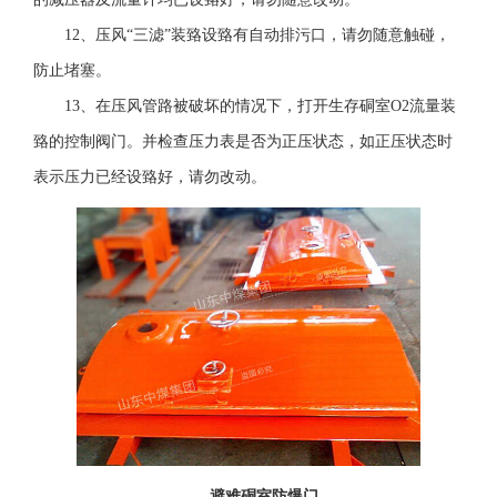
12、压风“三滤”装臵设臵有自动排污口，请勿随意触碰，
防止堵塞。
13、在压风管路被破坏的情况下，打开生存硐室O2流量装
臵的控制阀门。并检查压力表是否为正压状态，如正压状态时
表示压力已经设臵好，请勿改动。
避难硐室防爆门