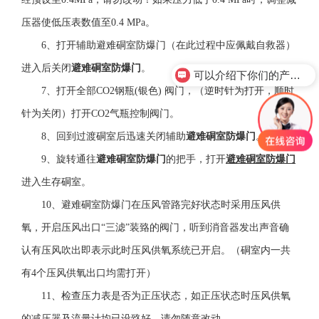
压器使低压表数值至0.4 MPa。
6、打开辅助避难硐室防爆门（在此过程中应佩戴自救器）
进入后关闭
避难硐室防爆门
。
可以介绍下你们的产品么？
7、打开全部CO2钢瓶(银色) 阀门，（逆时针为打开，顺时
针为关闭）打开CO2气瓶控制阀门。
8、回到过渡硐室后迅速关闭辅助
避难硐室防爆门
。
9、旋转通往
避难硐室防爆门
的把手，打开
避难硐室防爆门
进入生存硐室。
10、避难硐室防爆门在压风管路完好状态时采用压风供
氧，开启压风出口“三滤”装臵的阀门，听到消音器发出声音确
认有压风吹出即表示此时压风供氧系统已开启。（硐室内一共
有4个压风供氧出口均需打开）
11、检查压力表是否为正压状态，如正压状态时压风供氧
的减压器及流量计均已设臵好，请勿随意改动。