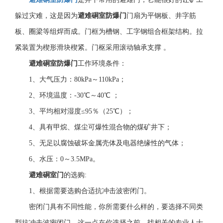
躲过灾难，这是因为
避难硐室防爆门
门扇为平钢板、井字筋
板、圈梁等组焊而成。门框为槽钢、工字钢组合框架结构。拉
紧装置为楔形滑块楔紧。门枢采用滚动轴承支撑
。
避难硐室防爆门
工作环境条件：
1、大气压力：80kPa～110kPa；
2、环境温度：-30℃～40℃ ；
3、平均相对湿度≤95％（25℃）；
4、具有甲烷、煤尘可爆性混合物的煤矿井下；
5、无足以腐蚀破坏金属壳体及电器绝缘性的气体；
6、水压：0～3.5MPa。
避难硐室门
的选购
:
1、根据需要选购合适抗冲击波密闭门。
密闭门具有不同性能，你所需要什么样的，要选择不同类
型抗冲击波密闭门。这一点在你选择之前，找相关的专业人士