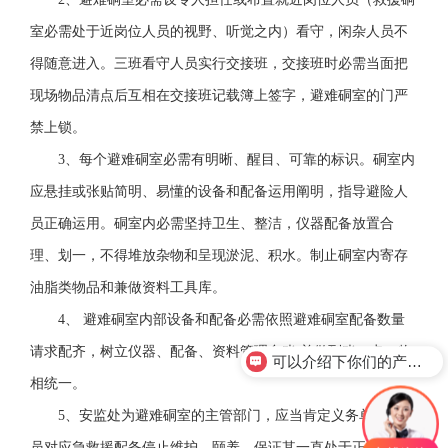
室必需处于近岗位人员的视野、听觉之内）看守，闲杂人员不
得随意进入。三班看守人员实行交接班，交接班时必需当面把
现场物品清点后互相在交接班记载簿上签字，避难硐室的门严
禁上锁。
3、每个避难硐室必需有明晰、醒目、可靠的标识。硐室内
应悬挂或张贴简明、易懂的设备和配备运用阐明，指导避险人
员正确运用。硐室内必需坚持卫生、整洁，仪器配备放置合
理、划一，不得堆放杂物和呈现淤泥、积水。制止硐室内寄存
油脂类物品和兼做资料工具库。
4、 避难硐室内部设备和配备必需依照避难硐室配备数量
请求配齐，树立仪器、配备、资料管理台账,并做到账、卡、物
可以介绍下你们的产品么？
相统一。
5、安监处为避难硐室的主管部门，应当肯定义务单位和人
员对应急救援配备停止维护、颐养，保证其一直处于正常待用