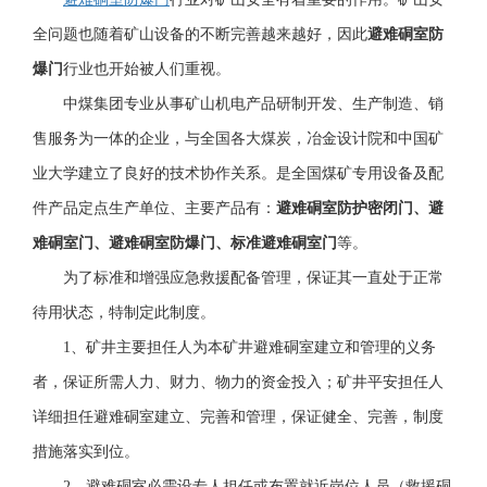
全问题也随着矿山设备的不断完善越来越好，因此
避难硐室防
爆门
行业也开始被人们重视。
中煤集团专业从事矿山机电产品研制开发、生产制造、销
售服务为一体的企业，与全国各大煤炭，冶金设计院和中国矿
业大学建立了良好的技术协作关系。是全国煤矿专用设备及配
件产品定点生产单位、主要产品有：
避难硐室防护密闭门、避
难硐室门、避难硐室防爆门、标准避难硐室门
等。
为了标准和增强应急救援配备管理，保证其一直处于正常
待用状态，特制定此制度。
1、矿井主要担任人为本矿井避难硐室建立和管理的义务
者，保证所需人力、财力、物力的资金投入；矿井平安担任人
详细担任避难硐室建立、完善和管理，保证健全、完善，制度
措施落实到位。
2、避难硐室必需设专人担任或布置就近岗位人员（救援硐