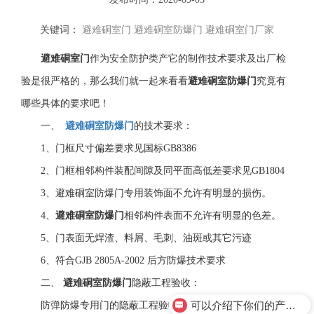
关键词：
避难硐室门
避难硐室防爆门
避难硐室门厂家
避难硐室门
作为安全防护类产它的制作技术要求及出厂检
验是很严格的，那么我们就一起来看看
避难硐室防爆门
究竟有
哪些具体的要求吧！
一、
避难硐室防爆门
的技术要求：
1
、门框尺寸偏差要求见国标
GB8386
2
、门框相邻构件装配间隙及同平面高低差要求见
GB1804
3
、避难硐室防爆门专用装饰面不允许有明显的损伤。
4
、
避难硐室防爆门
相邻构件表面不允许有明显的色差。
5
、门表面无焊渣、料屑、毛刺、油斑或其它污迹
6
、符合
GJB 2805A-2002
后方防爆技术要求
二、
避难硐室防爆门
隐蔽工程验收：
可以介绍下你们的产品么？
防弹防爆专用门的隐蔽工程验收是在门框架安装完毕后，