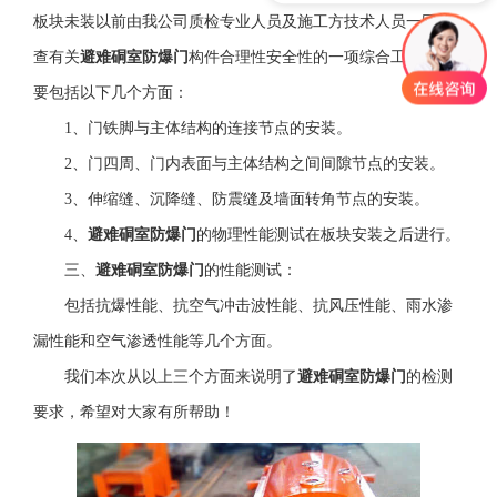
板块未装以前由我公司质检专业人员及施工方技术人员一同检
查有关
避难硐室防爆门
构件合理性安全性的一项综合工作，主
要包括以下几个方面：
1
、门铁脚与主体结构的连接节点的安装。
2
、门四周、门内表面与主体结构之间间隙节点的安装。
3
、伸缩缝、沉降缝、防震缝及墙面转角节点的安装。
4
、
避难硐室防爆门
的物理性能测试在板块安装之后进行。
三、
避难硐室防爆门
的性能测试：
包括抗爆性能、抗空气冲击波性能、抗风压性能、雨水渗
漏性能和空气渗透性能等几个方面。
我们本次从以上三个方面来说明了
避难硐室防爆门
的检测
要求，希望对大家有所帮助！