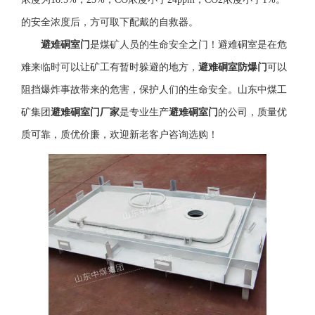
的安全浓度后，方可取下配戴的自救器。
避难硐室门
是煤矿人员的生命安全之门！避难硐室是在危
难来临时可以让矿工有暂时躲避的地方，
避难硐室防爆门
可以
阻挡爆炸事故带来的危害，保护人们的生命安全。山东中煤工
矿集团
避难硐室门厂家
是专业生产
避难硐室门
的公司，质量优
质可靠，质优价廉，欢迎新老客户咨询选购！