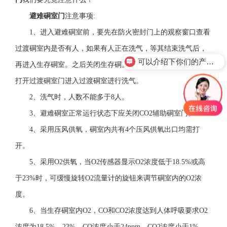
避难硐室门
注意事项
:
1、进入避难硐室前，要先在防火密封门上的观察窗口查看
过渡硐室内是否有人，如果有人正在洗气，等其结束洗气后，
可以介绍下你们的产品么？
再进入生存硐室。之后关闭生存硐室门，硐室外的避险人员再
打开过渡硐室门进入过渡硐室进行洗气。
2、洗气时，人数不能多于8人。
3、避难硐室正常运行状态下应关闭CO2辅助硐室门。
4、采用压风供氧，硐室内共有4个压风供氧出口均需打
开。
5、采用O2供氧，当O2传感器显示O2浓度低于18.5%或高
于23%时，可缓慢旋转O2流量计的旋钮来调节硐室内的O2浓
度。
6、当生存硐室内O2，CO和CO2浓度达到人体呼吸要求O2
浓度为18.5%，23%，CO浓度小于24ppm，CO2浓度小于1%。