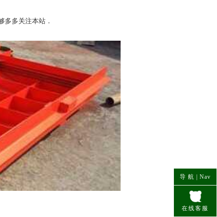
够多多关注本站．
防护密闭门
避难硐室
导 航 |
Nav
在线客服