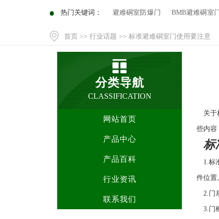
热门关键词：
避难硐室防爆门
BMB避难硐室
首页
>>
行业话题
>> 标准避难硐室门使用要注意
分类导航
CLASSIFICATION
关于
网站首页
些内容
产品中心
标
产品百科
1.
件位置
行业资讯
2.
联系我们
3.