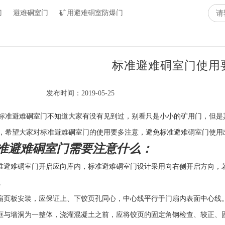
门
避难硐室门
矿用避难硐室防爆门
标准避难硐室门使用
发布时间：2019-05-25
标准避难硐室门不知道大家有没有见到过，别看只是小小的矿用门，但是
，希望大家对标准避难硐室门的使用要多注意，避免标准避难硐室门使用
准避难硐室门需要注意什么：
标准避难硐室门开启应向库内，标准避难硐室门设计采用向右侧开启方向，
。
门扇页板安装，应保证上、下铰页孔同心，中心线平行于门扇内表面中心线
门框与墙洞为一整体，浇灌混凝土之前，应将铰页的固定角钢检查、较正、