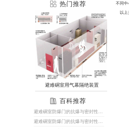
热门推荐
不同中
以上
室门
避难硐室用气幕隔绝装置
新
百科推荐
避难硐室防爆门的抗爆与密封性能优势解析
避难硐室防爆门的抗爆与密封性能优势解析