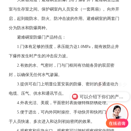
室与生存室之间。保护硐室内人员安全（一套两扇）。向外开
启，起到能防水、防火、防冲击波的作用。避难硐室的两套门
分为防水和防爆两种。
避难硐室防爆门产品特点：
1.门体有足够的强度，承压能力达1.0MPa，能有效防止井
下爆炸发生时产生的冲击应力波。
2.有效的水、气密封，门与门框间有功能各异的双层密
封，以确保无任何水气渗漏。
价格是多少
3.提供可在门上明显位置安装的防爆、密封的多通道动力
电缆、压气、供水和通讯节点。
可以介绍下你们的产品么？
4.外表光洁、美观，平面密封表面做特殊防锈处理。
5.便于进出，可内外同时操控、手动快开和快闭门机构便
于人员快速、多次进入和达到初始密闭的效果。
6.观察窗和应急出口，观察窗可以随时观察硐室内部情