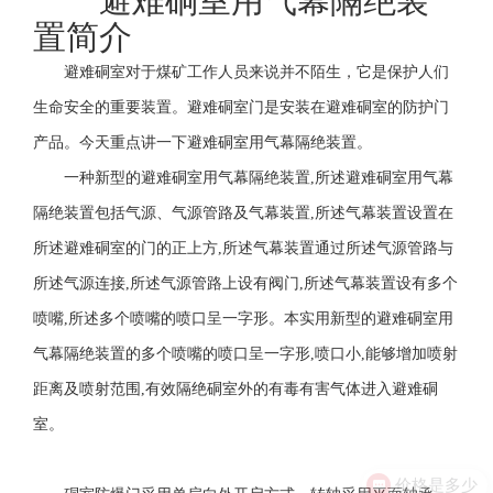
避难硐室用气幕隔绝装
置简介
避难硐室对于煤矿工作人员来说并不陌生，它是保护人们
生命安全的重要装置。避难硐室门是安装在避难硐室的防护门
产品。今天重点讲一下避难硐室用气幕隔绝装置。
一种新型的避难硐室用气幕隔绝装置,所述避难硐室用气幕
隔绝装置包括气源、气源管路及气幕装置,所述气幕装置设置在
所述避难硐室的门的正上方,所述气幕装置通过所述气源管路与
所述气源连接,所述气源管路上设有阀门,所述气幕装置设有多个
喷嘴,所述多个喷嘴的喷口呈一字形。本实用新型的避难硐室用
气幕隔绝装置的多个喷嘴的喷口呈一字形,喷口小,能够增加喷射
距离及喷射范围,有效隔绝硐室外的有毒有害气体进入避难硐
室。
价格是多少