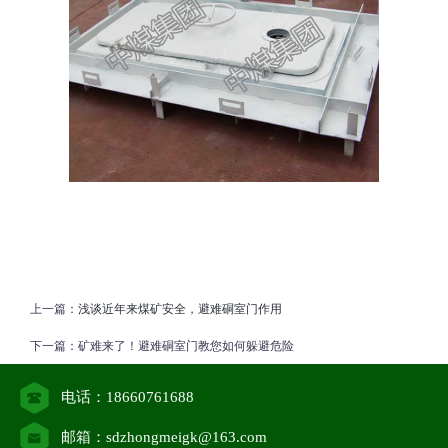
上一篇：
浅谈近年来煤矿安全，避难硐室门作用
下一篇：
矿难来了！避难硐室门教您如何躲避危险
电话：18660761688
邮箱：sdzhongmeigk@163.com