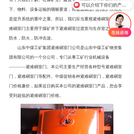
可以介绍下你们的产品么？
下、物料、设备运输的咽喉要道，而避难硐室门的保护作用又
是提升系统的重中之重。所以，我们应当重视避难硐室门。避
难硐室门主要用于煤矿井下避难硐室过渡室与生存室之间,可以
防水，防火，防冲击波。
山东中煤工矿集团避难硐室门公司是山东中煤工矿物资集
团有限公司的一个分公司，专门从事工矿行业机械设备
————避难硐室门。本公司主要生产经营各种型号避难硐室
门，避难硐室门等配件。中煤促销各种避难硐室门，避难硐室
门价格廉价，如果近日购买本公司的避难硐室门产品，您会享
受到超低的避难硐室门价格。