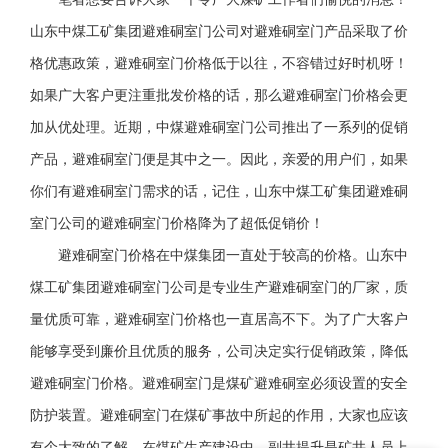
山东中煤工矿集团避难硐室门公司对避难硐室门产品采取了价
格优惠政策，避难硐室门价格低于以往，不容错过好时机呀！
如果广大客户更注重批发价格的话，那么避难硐室门价格会更
加从优处理。近期，中煤避难硐室门公司推出了一系列的促销
产品，避难硐室门便是其中之一。因此，亲爱的用户们，如果
你们有避难硐室门需求的话，记住，山东中煤工矿集团避难硐
室门公司的避难硐室门价格降为了超低促销价！
避难硐室门价格在中煤集团一直处于较高的价格。山东中
煤工矿集团避难硐室门公司是专业生产避难硐室门的厂家，质
量优质可靠，避难硐室门价格也一直居高不下。为了广大客户
能够享受到廉价且优质的服务，公司决定实行促销政策，降低
避难硐室门价格。避难硐室门是煤矿避难硐室必须设置的安全
防护装置。避难硐室门在煤矿事故中所起的作用，大家也应该
有个大致的了解。在煤矿生产建设中，副井提升是矿井人员上